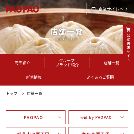
企業サイトへ
店舗一覧
SHOP LIST
グループ
商品紹介
店舗一覧
ブランド紹介
新着情報
よくあるご質問
トップ
店舗一覧
PAOPAO
香籠 by PAOPAO